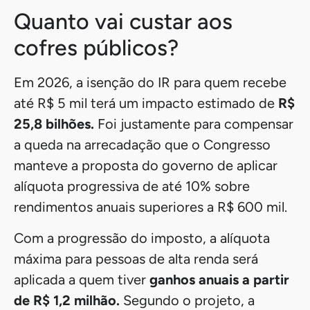
Com a provável sanção do presidente Lula, o Brasil
deverá ter
mais de 26,6 milhões de contribuintes isentos
do Imposto de Renda em 2026
— cerca de 65% dos
declarantes.
Esse número inclui:
mais de 15,2 milhões
de declarantes
isentos atualmente;
quase 2 milhões de pessoas isentas pela
Lei n.º 15.191/25
, que eleva a atual faixa
de isenção para quem ganha até dois
salários-mínimos por mês; e
quase 10 milhões de contribuintes
que
passarão a ser isentos com o projeto
aprovado.