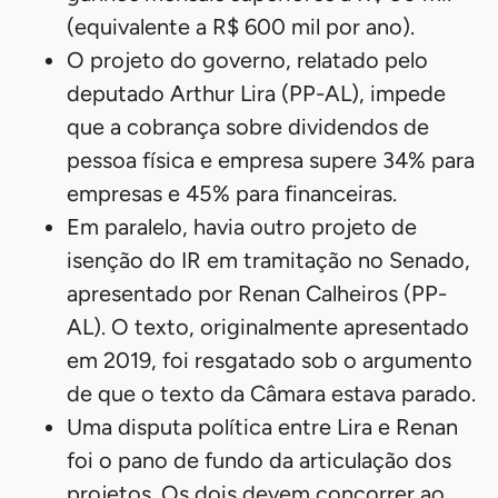
Em março, o governo federal
propôs ampliar a faixa de isenção do
Imposto de Renda, a partir de 2026, de
R$ 3.036 (dois salários mínimos) para R$
5 mil.
Além de ampliar a faixa de isenção, a
equipe econômica também propôs uma
isenção parcial para valores entre R$ 5
mil e R$ 7 mil por mês.
Para compensar a perda de arrecadação
com a ampliação da faixa de isenção do
IR para rendimentos até R$ 5 mil
mensais, o governo pretende taxar quem
tem alta renda — ou seja, aqueles com
ganhos mensais superiores a R$ 50 mil