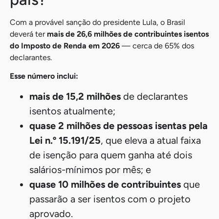
mensais.
A ampliação da faixa de isenção do IR foi uma promessa
de campanha do presidente Lula. O projeto deve
incluir
cerca de 10 milhões de contribuintes na lista de isentos a
partir de 2026, ano de eleições
.
A proposta foi
apresentada pelo governo em março deste
ano
. O Planalto trabalha para concluir a análise do texto
até o fim de 2025, para que a nova isenção entre em
vigor já em 2026.
A proximidade do prazo para concluir a análise foi um dos
fatores que levaram o relator da proposta no
Senado,
Renan Calheiros
(
MDB
-AL), a não fazer
mudanças no conteúdo do
projeto aprovado pela Câmara
dos Deputados
.
Qual o total de isentos no
país?