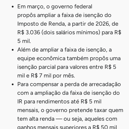
cobrança não irá atingir contribuintes que já
pagam a alíquota de 27,5% do IR — ou seja,
que já têm esse desconto em folha.
“Atualmente, os lucros e dividendos
são isentos do IR. O projeto prevê
que, a partir de 2026, eles sejam
tributados em 10%, desde que a
distribuição mensal para um mesmo
sócio da empresa seja acima de R$
50 mil”, explica Welinton Mota, da
Confirp Contabilidade.
Isenção do IR vai beneficiar 15 milhões, enquanto
150 mil de alta renda pagam a diferença
Entenda o projeto: