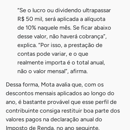
como os obtidos por
LCI
(Letra de Crédito
Imobiliário) e
LCA
(Letra de Crédito do
Agronegócio), poderão ser excluídos da base
de cálculo do imposto.
Welinton Mota, da Confirp Contabilidade,
afirma que a maneira mais eficaz de calcular a
nova tributação sobre a alta renda é
levar em
conta o rendimento anual, e não o valor
mensal fixado em R$ 50 mil.
O especialista explica que, segundo o
projeto, se o contribuinte receber mais de
R$ 50 mil em um mês, será aplicada a
alíquota máxima de 10% sobre o valor
recebido naquele período.