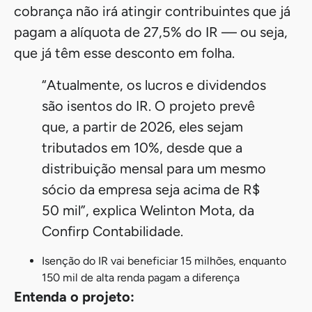
Quanto vai custar aos
cofres públicos?
Em 2026, a isenção do IR para quem recebe
até R$ 5 mil terá um impacto estimado de
R$
25,8 bilhões.
Foi justamente para compensar
a queda na arrecadação que o Congresso
manteve a proposta do governo de aplicar
alíquota progressiva de até 10% sobre
rendimentos anuais superiores a R$ 600 mil.
Com a progressão do imposto, a alíquota
máxima para pessoas de alta renda será
aplicada a quem tiver
ganhos anuais a partir
de R$ 1,2 milhão.
Segundo o projeto, a