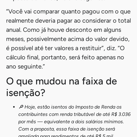
“Se o lucro ou dividendo ultrapassar
R$ 50 mil, será aplicada a alíquota
de 10% naquele mês. Se ficar abaixo
desse valor, não haverá cobrança”,
explica. “Por isso, a prestação de
contas pode variar, e o que
realmente importa é o total anual,
não o valor mensal”, afirma.
Dessa forma, Mota avalia que, com os
descontos mensais aplicados ao longo do
ano, é bastante provável que esse perfil de
contribuinte consiga restituir boa parte dos
valores pagos na declaração anual do
Imposto de Renda, no ano seguinte.