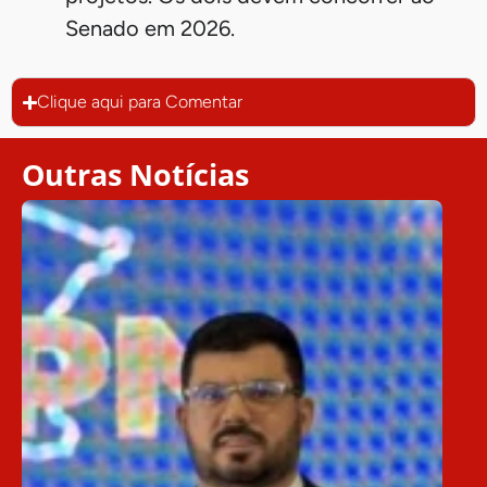
(equivalente a R$ 600 mil por ano).
O projeto do governo, relatado pelo
deputado Arthur Lira (PP-AL), impede
que a cobrança sobre dividendos de
pessoa física e empresa supere 34% para
empresas e 45% para financeiras.
Em paralelo, havia outro projeto de
isenção do IR em tramitação no Senado,
apresentado por Renan Calheiros (PP-
AL). O texto, originalmente apresentado
em 2019, foi resgatado sob o argumento
de que o texto da Câmara estava parado.
Uma disputa política entre Lira e Renan
foi o pano de fundo da articulação dos
projetos. Os dois devem concorrer ao