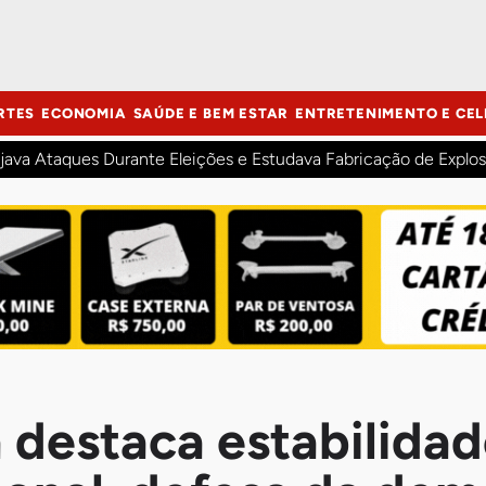
RTES
ECONOMIA
SAÚDE E BEM ESTAR
ENTRETENIMENTO E CEL
java Ataques Durante Eleições e Estudava Fabricação de Explos
 destaca estabilida