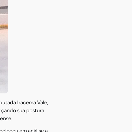
eputada Iracema Vale,
orçando sua postura
hense.
colocou em análise a