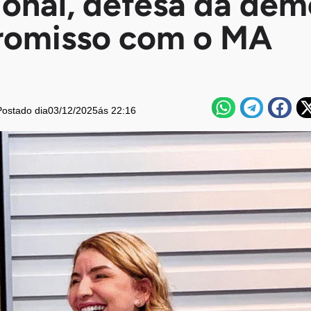
cional, defesa da de
romisso com o MA
Postado dia
03/12/2025
ás 22:16