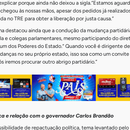
 explicar porque ainda não deixou a sigla.“Estamos aguar
 chegou às nossas mãos, apesar dos pedidos já realizad
da no TRE para obter a liberação por justa causa.”
ma destacou ainda que a condução da mudança partidária
ela e colegas parlamentares, mesmo participando do diret
um dos Poderes do Estado.“ Quando você é dirigente de
nças no seu próprio estado, isso soa como um convite s
s iremos procurar outro abrigo partidário.”
ca e relação com o governador Carlos Brandão
sibilidade de repactuação política, tema levantado pel