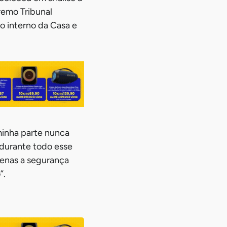
remo Tribunal
to interno da Casa e
minha parte nunca
 durante todo esse
penas a segurança
”.