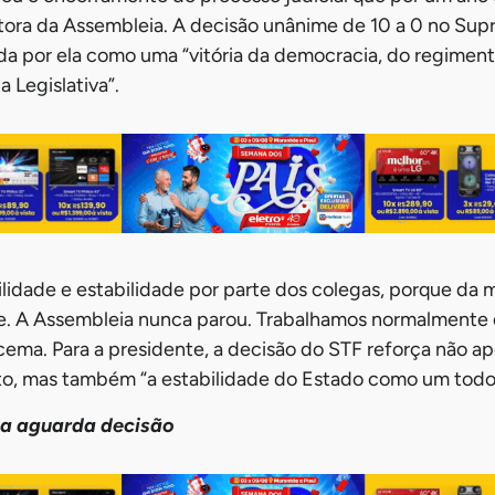
tora da Assembleia. A decisão unânime de 10 a 0 no Sup
cada por ela como uma “vitória da democracia, do regimen
a Legislativa”.
lidade e estabilidade por parte dos colegas, porque da 
de. A Assembleia nunca parou. Trabalhamos normalmente
acema. Para a presidente, a decisão do STF reforça não a
nto, mas também “a estabilidade do Estado como um todo
a aguarda decisão