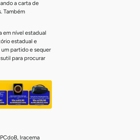
dando a carta de
os. Também
 em nível estadual
ório estadual e
 um partido e sequer
util para procurar
o PCdoB, Iracema