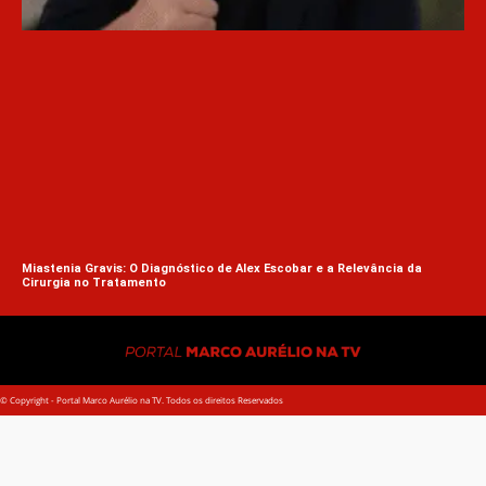
Sae
Miastenia Gravis: O Diagnóstico de Alex Escobar e a Relevância da
Cirurgia no Tratamento
© Copyright - Portal Marco Aurélio na TV. Todos os direitos Reservados