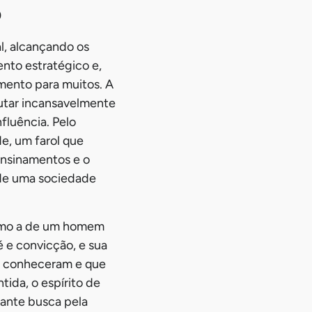
o
l, alcançando os
ento estratégico e,
mento para muitos. A
lutar incansavelmente
nfluência. Pelo
e, um farol que
ensinamentos e o
de uma sociedade
como a de um homem
é e convicção, e sua
 o conheceram e que
ida, o espírito de
ssante busca pela