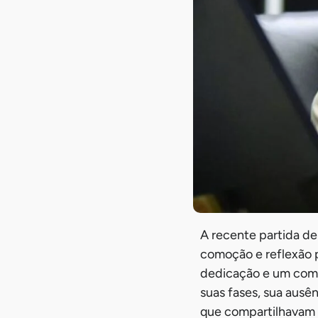
A recente partida d
comoção e reflexão p
dedicação e um comp
suas fases, sua ausê
que compartilhavam d