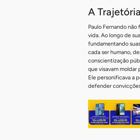
A Trajetóri
Paulo Fernando não f
vida. Ao longo de su
fundamentando suas a
cada ser humano, des
conscientização públ
que visavam moldar po
Ele personificava a 
defender convicções