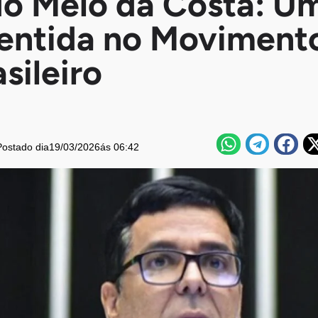
o Melo da Costa: U
entida no Movimento
sileiro
Postado dia
19/03/2026
ás 06:42