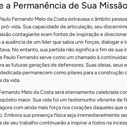
e a Permanência de Sua Missã
Paulo Fernando Melo da Costa extravasa o âmbito pessoa
o pró-vida. Sua capacidade de articulação, seu discernim
aixão contagiante eram fontes de inspiração e direciona
 ausência de um líder que sabia unir forças, dialogar e 
tava. No entanto, sua partida não significa o fim de sua i
 de Paulo Fernando serve como um chamado à continuidad
ra as futuras gerações de defensores. Suas ideias, seus 
 dedicada permanecem como pilares para a construção 
a da vida.
 Fernando Melo da Costa será eternamente celebrada 
opósito maior. Sua vida foi um testemunho vibrante de f
a agora com ainda mais força nos corações daqueles que
. Embora sua presença física seja irremediavelmente sent
s de seu trabalho continuarão a inspirar a todos na ince