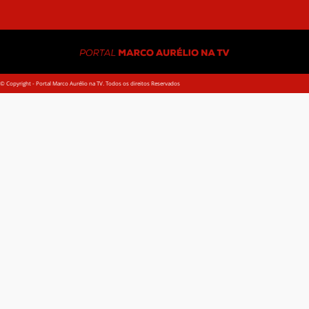
Mat
© Copyright - Portal Marco Aurélio na TV. Todos os direitos Reservados