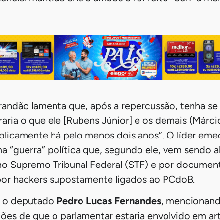
randão lamenta que, após a repercussão, tenha se
raria o que ele [Rubens Júnior] e os demais (Márci
blicamente há pelo menos dois anos”. O líder em
ma “guerra” política que, segundo ele, vem sendo 
 no Supremo Tribunal Federal (STF) e por documen
or hackers supostamente ligados ao PCdoB.
a o deputado
Pedro Lucas Fernandes
, mencionand
ões de que o parlamentar estaria envolvido em ar