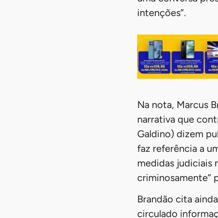
intenções”.
Na nota, Marcus B
narrativa que cont
Galdino) dizem pu
faz referência a u
medidas judiciais
criminosamente” p
Brandão cita aind
circulado informaç