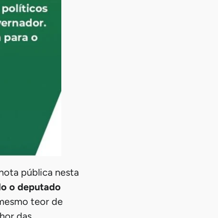
nota pública nesta
do o deputado
 mesmo teor de
hor das