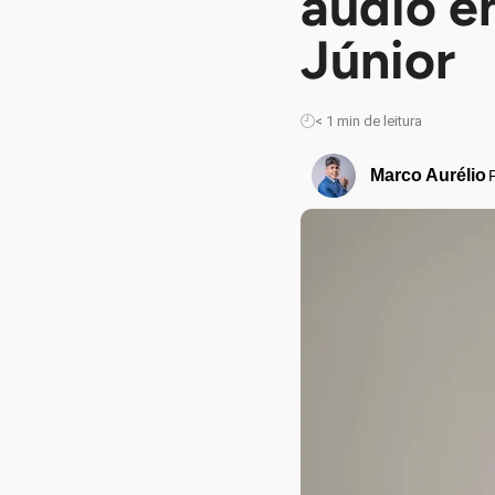
áudio e
Júnior
< 1
min de leitura
Marco Aurélio