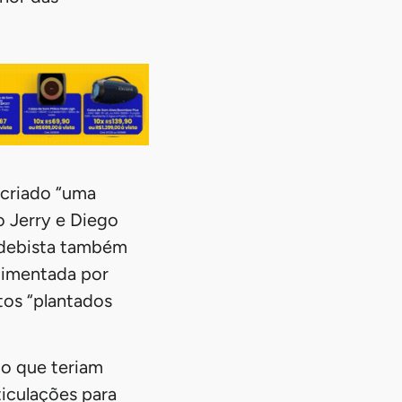
 criado “uma
o Jerry e Diego
edebista também
alimentada por
tos “plantados
o que teriam
ticulações para