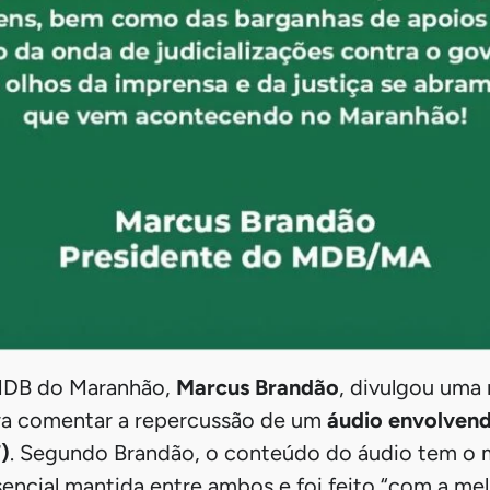
MDB do Maranhão,
Marcus Brandão
, divulgou uma 
para comentar a repercussão de um
áudio envolven
)
. Segundo Brandão, o conteúdo do áudio tem o
encial mantida entre ambos e foi feito “com a mel