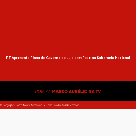
Cic
PT Apresenta Plano de Governo de Lula com Foco na Soberania Nacional
© Copyright - Portal Marco Aurélio na TV. Todos os direitos Reservados