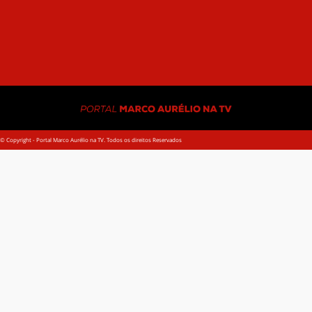
A E
© Copyright - Portal Marco Aurélio na TV. Todos os direitos Reservados