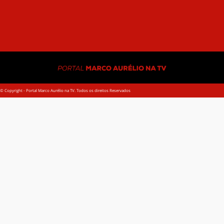
Jus
com
© Copyright - Portal Marco Aurélio na TV. Todos os direitos Reservados