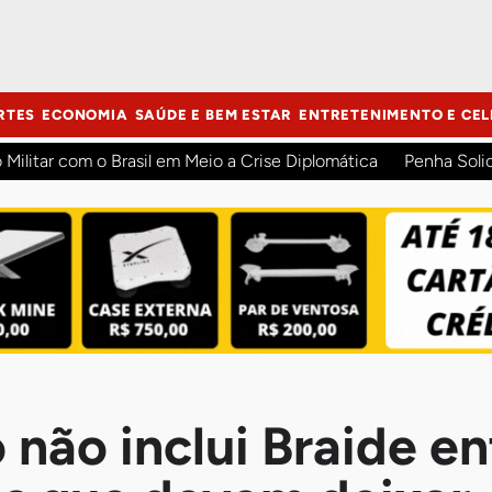
RTES
ECONOMIA
SAÚDE E BEM ESTAR
ENTRETENIMENTO E CEL
o Militar com o Brasil em Meio a Crise Diplomática
Penha Soli
 não inclui Braide en