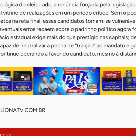
ológica do eleitorado, a renúncia forçada pela legislação
al vitrine de realizações em um período crítico. Sem o po
retos na reta final, esses candidatos tornam-se vulnerá
 eventuais erros recaem sobre o padrinho político agora f
ácio estadual exige mais do que prestígio nas capitais;
capaz de neutralizar a pecha de “traição” ao mandato e ga
continue operando a favor do candidato, mesmo à distânc
IONATV.COM.BR
entar