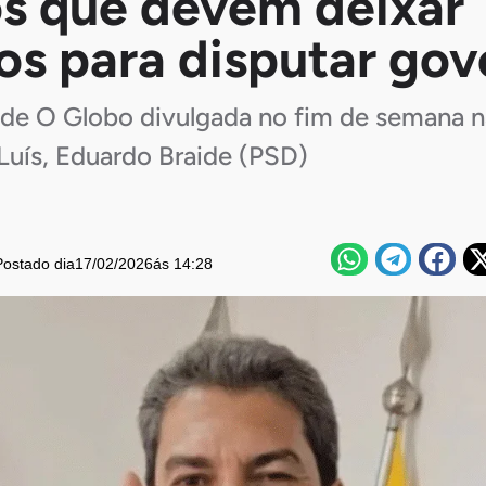
os que devem deixar
s para disputar gov
e O Globo divulgada no fim de semana nã
Luís, Eduardo Braide (PSD)
Postado dia
17/02/2026
ás 14:28