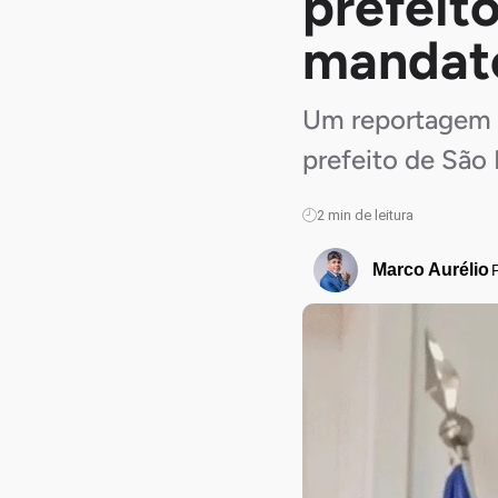
prefeit
mandato
Um reportagem d
prefeito de São 
2
min de leitura
Marco Aurélio