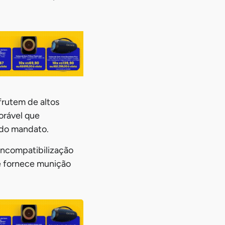
frutem de altos
orável que
 do mandato.
sincompatibilização
e fornece munição