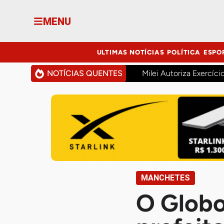
MENU
ULTIMAS NOTÍCIAS
POLÍTICA
ESPO
NOTÍCIAS QUENTES
Milei Autoriza Exercíci
MANCHETES
O Globo