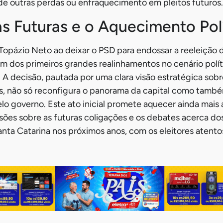
o de outras perdas ou enfraquecimento em pleitos futuros.
s Futuras e o Aquecimento Pol
opázio Neto ao deixar o PSD para endossar a reeleição 
 dos primeiros grandes realinhamentos no cenário polí
. A decisão, pautada por uma clara visão estratégica sob
as, não só reconfigura o panorama da capital como tamb
elo governo. Este ato inicial promete aquecer ainda mais 
ssões sobre as futuras coligações e os debates acerca do
anta Catarina nos próximos anos, com os eleitores atento