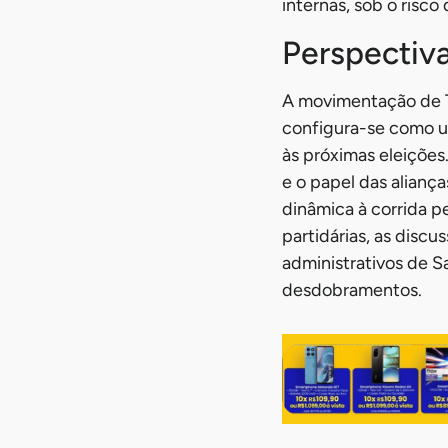
internas, sob o risc
Perspectiva
A movimentação de T
configura-se como um
às próximas eleições
e o papel das alianç
dinâmica à corrida p
partidárias, as discu
administrativos de S
desdobramentos.