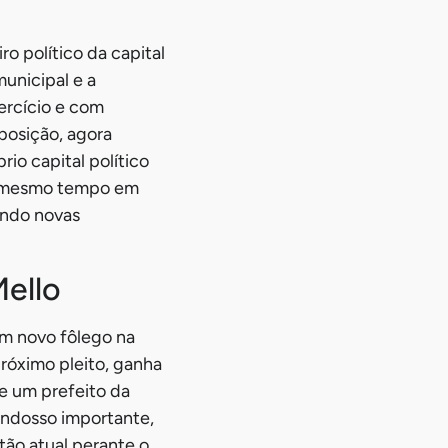
o político da capital
unicipal e a
ercício e com
posição, agora
io capital político
ao mesmo tempo em
ando novas
Mello
um novo fôlego na
róximo pleito, ganha
de um prefeito da
 endosso importante,
tão atual perante o