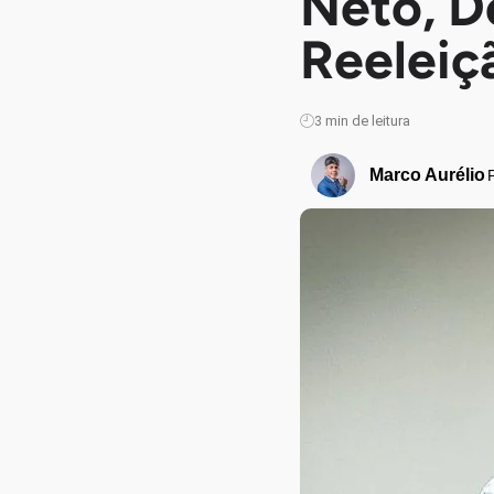
Neto, D
Reeleiç
3
min de leitura
Marco Aurélio