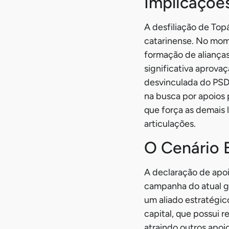
Implicações
A desfiliação de Top
catarinense. No mome
formação de alianças
significativa aprova
desvinculada do PSD 
na busca por apoios
que força as demais 
articulações.
O Cenário E
A declaração de apoi
campanha do atual go
um aliado estratégic
capital, que possui 
atraindo outros apoio