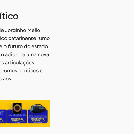
ítico
de Jorginho Mello
tico catarinense rumo
re o futuro do estado
ém adiciona uma nova
as articulações
s rumos políticos e
s aos