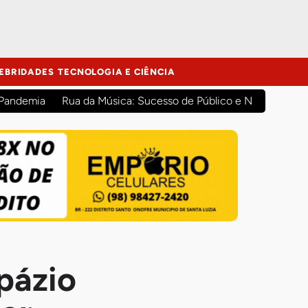
EBRIDADES
TECNOLOGIA E CIÊNCIA
 Pandemia
Rua da Música: Sucesso de Público e Novas Atraç
opázio