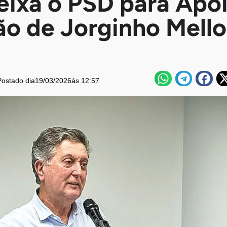
eixa o PSD para Apoi
ão de Jorginho Mello
Postado dia
19/03/2026
ás 12:57