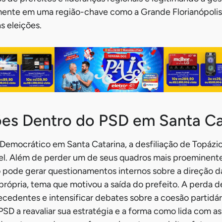
lmente em uma região-chave como a Grande Florianópolis
s eleições.
es Dentro do PSD em Santa Ca
l Democrático em Santa Catarina, a desfiliação de Topáz
l. Além de perder um de seus quadros mais proeminentes 
o pode gerar questionamentos internos sobre a direção da 
rópria, tema que motivou a saída do prefeito. A perda 
ecedentes e intensificar debates sobre a coesão partidári
PSD a reavaliar sua estratégia e a forma como lida com a