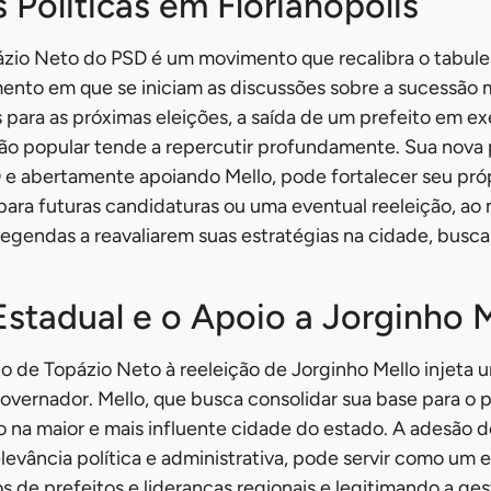
 Políticas em Florianópolis
ázio Neto do PSD é um movimento que recalibra o tabuleir
nto em que se iniciam as discussões sobre a sucessão m
 para as próximas eleições, a saída de um prefeito em ex
ção popular tende a repercutir profundamente. Sua nova 
e abertamente apoiando Mello, pode fortalecer seu própr
 para futuras candidaturas ou uma eventual reeleição, 
legendas a reavaliarem suas estratégias na cidade, busc
stadual e o Apoio a Jorginho 
o de Topázio Neto à reeleição de Jorginho Mello injeta 
vernador. Mello, que busca consolidar sua base para o p
o na maior e mais influente cidade do estado. A adesão 
relevância política e administrativa, pode servir como um
s de prefeitos e lideranças regionais e legitimando a ges