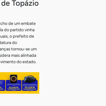
 de Topázio
fecho de um embate
la do partido vinha
ais, o prefeito de
datura do
lianças tornou-se um
sidera mais alinhada
lvimento do estado.