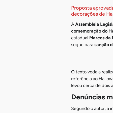
Proposta aprovada
decorações de Hal
A
Assembleia Legisl
comemoração do Hal
estadual
Marcos da R
segue para
sanção d
O texto veda a reali
referência ao Hallow
levou cerca de dois 
Denúncias m
Segundo o autor, a in