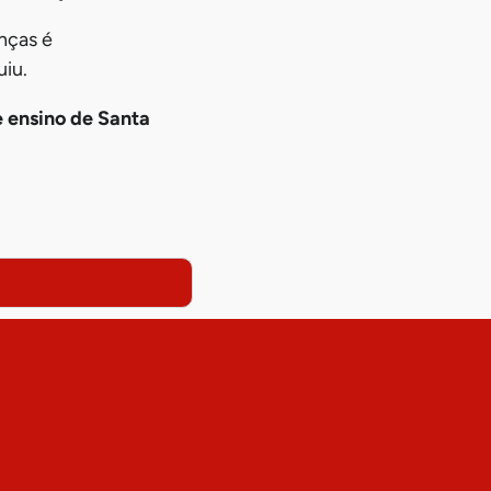
nças é
uiu.
e ensino de Santa