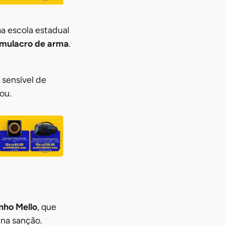
a escola estadual
imulacro de arma
.
 sensível de
ou.
nho Mello
, que
 na sanção.