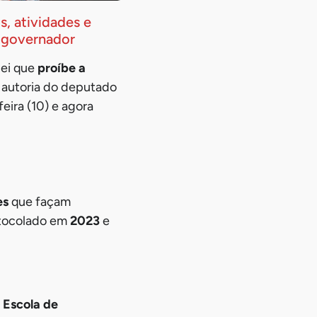
, atividades e
 governador
lei que
proíbe a
e autoria do deputado
feira (10) e agora
es
que façam
rotocolado em
2023
e
a
Escola de