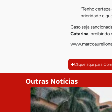
“Tenho certeza 
prioridade e qu
Caso seja sancionada,
Catarina
, proibindo
www.marcoaureliona
Clique aqui para Com
Outras Notícias