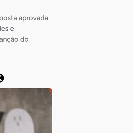
oposta aprovada
des e
sanção do