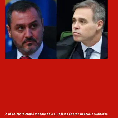
Lul
Inf
A Crise entre André Mendonça e a Polícia Federal: Causas e Contexto