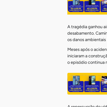
A tragédia ganhou a
desabamento. Caminh
os danos ambientais 
Meses após o acident
iniciaram a constru
o episódio continua 
A repercussão do víd