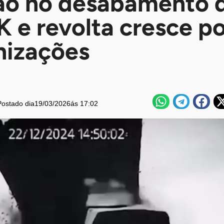
ão no desabamento 
 e revolta cresce po
nizações
Postado dia
19/03/2026
ás 17:02