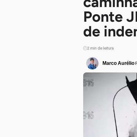
caminh
Ponte JK
de inde
2
min de leitura
Marco Aurélio