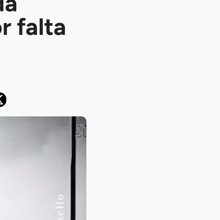
da
r falta