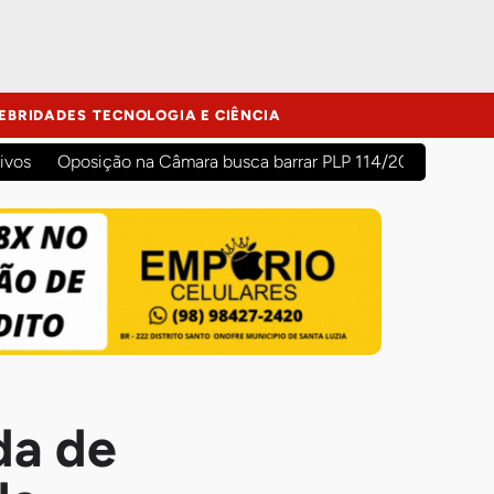
EBRIDADES
TECNOLOGIA E CIÊNCIA
ivos
Oposição na Câmara busca barrar PLP 114/2026 para evit
da de