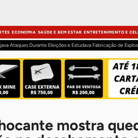
RTES
ECONOMIA
SAÚDE E BEM ESTAR
ENTRETENIMENTO E CEL
java Ataques Durante Eleições e Estudava Fabricação de Explos
hocante mostra que