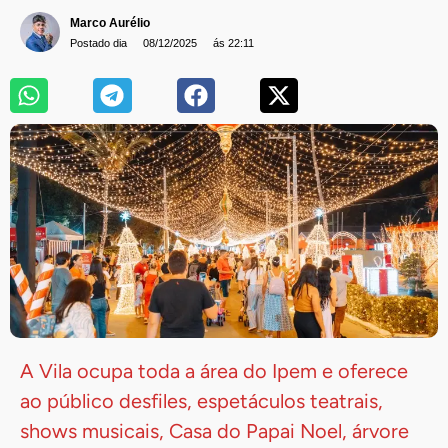
Marco Aurélio
Postado dia
08/12/2025
ás 22:11
A Vila ocupa toda a área do Ipem e oferece
ao público desfiles, espetáculos teatrais,
shows musicais, Casa do Papai Noel, árvore