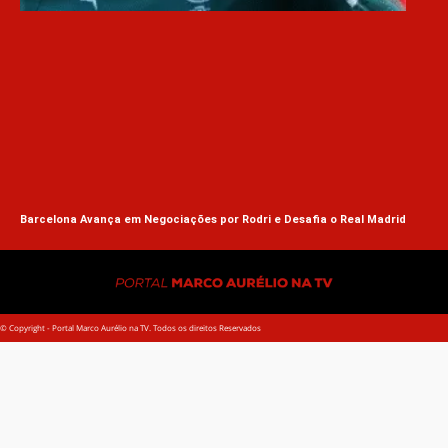
Abe
Barcelona Avança em Negociações por Rodri e Desafia o Real Madrid
© Copyright - Portal Marco Aurélio na TV. Todos os direitos Reservados