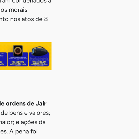
foram condenados a
nos morais
nto nos atos de 8
e ordens de Jair
de bens e valores;
maior; e ações da
es. A pena foi