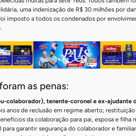
abelecidas multas para sete réus. Todos também 
olidária, uma indenização de R$ 30 milhões por da
r foi imposto a todos os condenados por envolvime
3.
foram as penas:
u-colaborador), tenente-coronel e ex-ajudante d
is anos de reclusão em regime aberto; restituição 
enefícios da colaboração para pai, esposa e filha 
l para garantir segurança do colaborador e familiar