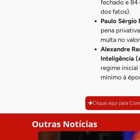
fechado e 84 
dos fatos).
Paulo Sérgio 
pena privativa
multa no valo
Alexandre Ram
Inteligência 
regime inicial
mínimo à époc
Clique aqui para Com
Outras Notícias