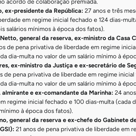
no acordo de colaboração premiada.
o, ex-presidente da República:
27 anos e três me
iberdade em regime inicial fechado e 124 dias-mult
is salários mínimos à época dos fatos).
Netto, general da reserva, ex-ministro da Casa Ci
os de pena privativa de liberdade em regime inici
ada dia-multa no valor de um salário mínimo à époc
es, ex-ministro da Justiça e ex-secretário de Se
s de pena privativa de liberdade em regime inicia
ada dia-multa no valor de um salário mínimo à époc
, almirante e ex-comandante da Marinha:
24 anos
em regime inicial fechado e 100 dias-multa (cada d
 mínimo à época dos fatos).
no, general da reserva e ex-chefe do Gabinete d
(GSI):
21 anos de pena privativa de liberdade em re