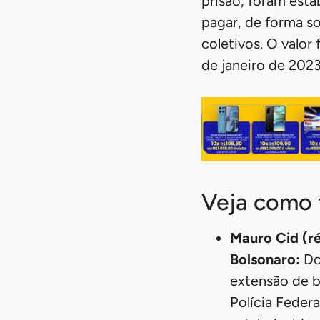
prisão, foram est
pagar, de forma s
coletivos. O valo
de janeiro de 202
Veja como 
Mauro Cid (ré
Bolsonaro:
Do
extensão de b
Polícia Federa