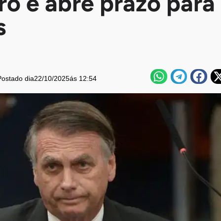
ro e abre prazo para
s
Postado dia
22/10/2025
ás 12:54