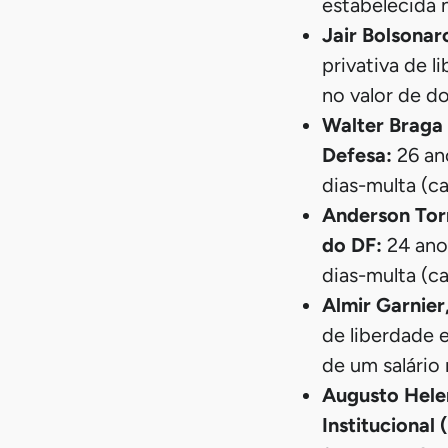
estabelecida 
Jair Bolsonar
privativa de l
no valor de do
Walter Braga 
Defesa:
26 an
dias-multa (c
Anderson Torr
do DF:
24 ano
dias-multa (c
Almir Garnier
de liberdade 
de um salário
Augusto Hele
Institucional 