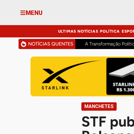
MENU
ULTIMAS NOTÍCIAS
POLÍTICA
ESPO
NOTÍCIAS QUENTES
A Transformação Políti
MANCHETES
STF pub