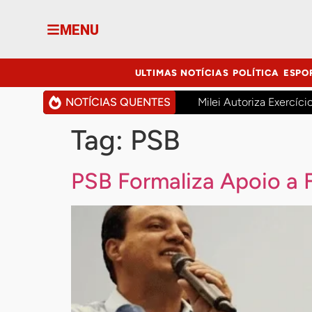
MENU
ULTIMAS NOTÍCIAS
POLÍTICA
ESPO
NOTÍCIAS QUENTES
Milei Autoriza Exercíci
Tag:
PSB
PSB Formaliza Apoio a 