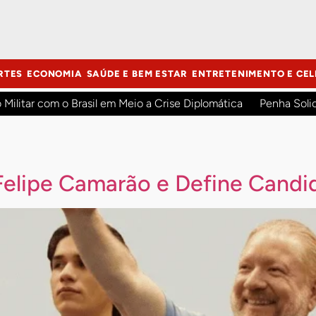
RTES
ECONOMIA
SAÚDE E BEM ESTAR
ENTRETENIMENTO E CEL
o Militar com o Brasil em Meio a Crise Diplomática
Penha Soli
Felipe Camarão e Define Candid