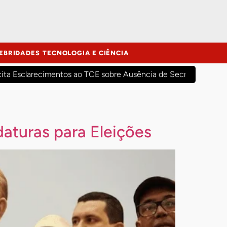
EBRIDADES
TECNOLOGIA E CIÊNCIA
cita Esclarecimentos ao TCE sobre Ausência de Secretários Mun
aturas para Eleições