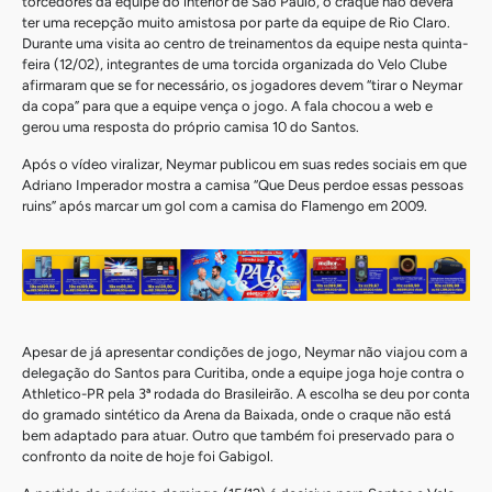
torcedores da equipe do interior de São Paulo, o craque não deverá
ter uma recepção muito amistosa por parte da equipe de Rio Claro.
Durante uma visita ao centro de treinamentos da equipe nesta quinta-
feira (12/02), integrantes de uma torcida organizada do Velo Clube
afirmaram que se for necessário, os jogadores devem “tirar o Neymar
da copa” para que a equipe vença o jogo. A fala chocou a web e
gerou uma resposta do próprio camisa 10 do Santos.
Após o vídeo viralizar, Neymar publicou em suas redes sociais em que
Adriano Imperador mostra a camisa “Que Deus perdoe essas pessoas
ruins” após marcar um gol com a camisa do Flamengo em 2009.
Apesar de já apresentar condições de jogo, Neymar não viajou com a
delegação do Santos para Curitiba, onde a equipe joga hoje contra o
Athletico-PR pela 3ª rodada do Brasileirão. A escolha se deu por conta
do gramado sintético da Arena da Baixada, onde o craque não está
bem adaptado para atuar. Outro que também foi preservado para o
confronto da noite de hoje foi Gabigol.