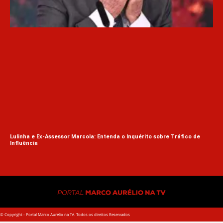
Lulinha e Ex-Assessor Marcola: Entenda o Inquérito sobre Tráfico de
Influência
Bar
© Copyright - Portal Marco Aurélio na TV. Todos os direitos Reservados