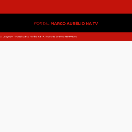
Dec
© Copyright - Portal Marco Aurélio na TV. Todos os direitos Reservados