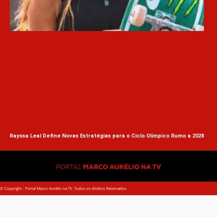
Zem
Rayssa Leal Define Novas Estratégias para o Ciclo Olímpico Rumo a 2028
© Copyright - Portal Marco Aurélio na TV. Todos os direitos Reservados