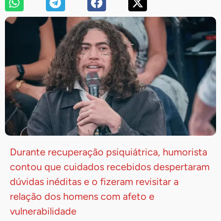
Durante recuperação psiquiátrica, humorista
contou que cuidados recebidos despertaram
dúvidas inéditas e o fizeram revisitar a
relação dos homens com afeto e
vulnerabilidade