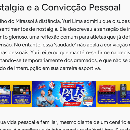
talgia e a Convicção Pessoal
o do Mirassol à distância, Yuri Lima admitiu que o suces
sentimentos de nostalgia. Ele descreveu a sensação de 
to glorioso, uma reflexão comum para atletas que já d
nsão. No entanto, essa 'saudade' não abala a convicção
lhas pessoais. Yuri reiterou que mantém-se firme na decis
fastando-se temporariamente dos gramados, e que não s
do de interrupção em sua carreira esportiva.
sua vida pessoal e familiar, mesmo diante de um cenário 
 que já o acolheu, sublinha a postura de Yuri Lima. Sua d