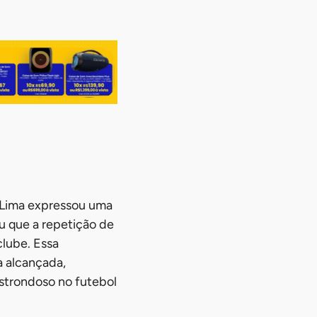
i Lima expressou uma
u que a repetição de
clube. Essa
a alcançada,
estrondoso no futebol