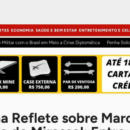
RTES
ECONOMIA
SAÚDE E BEM ESTAR
ENTRETENIMENTO E CEL
o Militar com o Brasil em Meio a Crise Diplomática
Penha Soli
ma Reflete sobre Mar