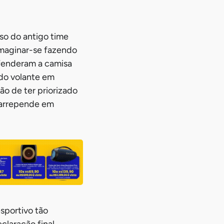
so do antigo time
imaginar-se fazendo
efenderam a camisa
 do volante em
ão de ter priorizado
e arrepende em
esportivo tão
eclaração final