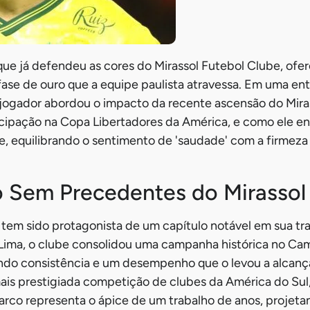
 que já defendeu as cores do Mirassol Futebol Clube, ofe
fase de ouro que a equipe paulista atravessa. Em uma en
 o jogador abordou o impacto da recente ascensão do Mira
icipação na Copa Libertadores da América, e como ele e
e, equilibrando o sentimento de 'saudade' com a firmeza
 Sem Precedentes do Mirassol
 tem sido protagonista de um capítulo notável em sua traj
 Lima, o clube consolidou uma campanha histórica no Ca
do consistência e um desempenho que o levou a alcançar
mais prestigiada competição de clubes da América do Sul
arco representa o ápice de um trabalho de anos, projeta