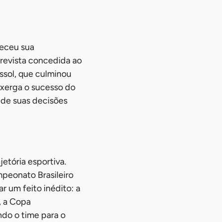
receu sua
trevista concedida ao
ssol, que culminou
nxerga o sucesso do
 de suas decisões
etória esportiva.
mpeonato Brasileiro
 um feito inédito: a
, a Copa
ndo o time para o