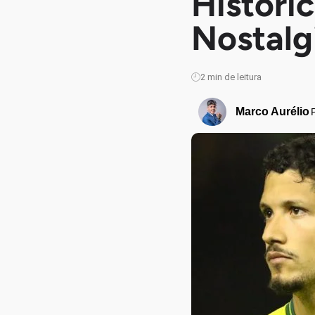
Históric
Nostalgi
2
min de leitura
Marco Aurélio