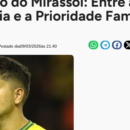
o do Mirassol: Entre 
a e a Prioridade Fam
Postado dia
09/03/2026
ás 21:40