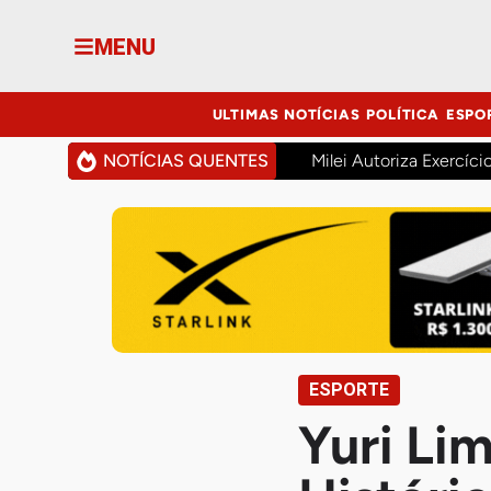
MENU
ULTIMAS NOTÍCIAS
POLÍTICA
ESPO
NOTÍCIAS QUENTES
Milei Autoriza Exercíci
ESPORTE
Yuri Li