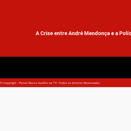
A Crise entre André Mendonça e a Polí
© Copyright - Portal Marco Aurélio na TV. Todos os direitos Reservados